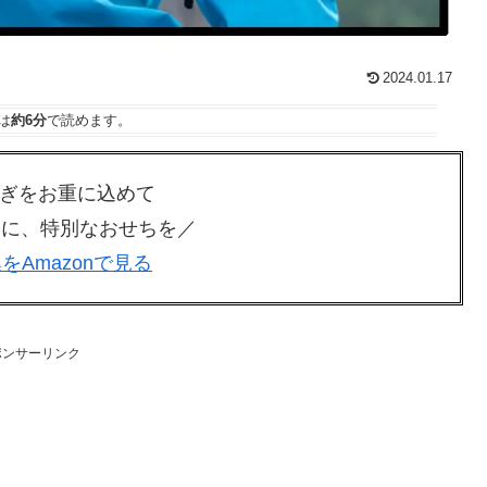
2024.01.17
は
約6分
で読めます。
ぎをお重に込めて
新春に、特別なおせちを／
をAmazonで見る
ポンサーリンク