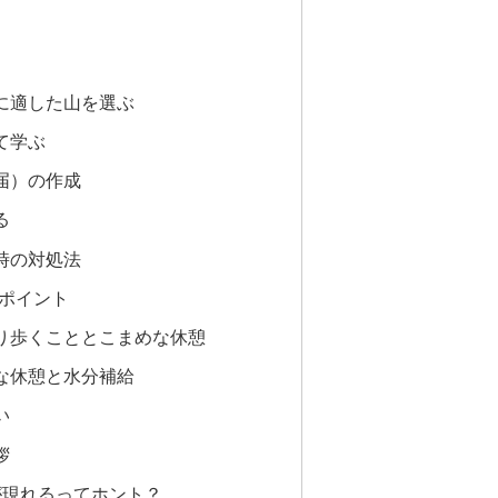
に適した山を選ぶ
て学ぶ
届）の作成
る
時の対処法
のポイント
り歩くこととこまめな休憩
な休憩と水分補給
い
拶
が現れるってホント？