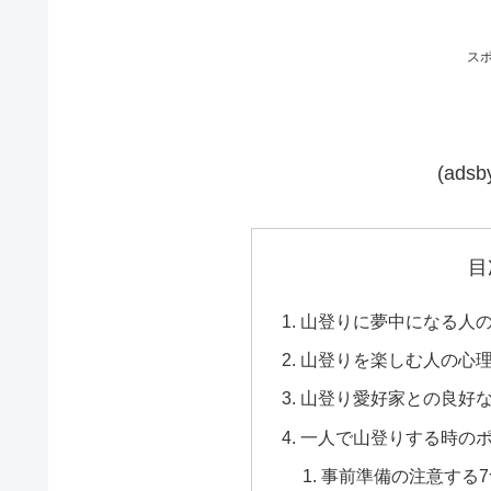
ス
(adsby
目
山登りに夢中になる人
山登りを楽しむ人の心
山登り愛好家との良好
一人で山登りする時の
事前準備の注意する