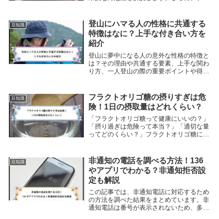
ビの寿命を延ばすための予防策も提供。ス
トレスなく快適な視聴体験を！
登山にハマる人の性格に共通する
豆知識
特徴はなに？上手な付き合い方を
紹介
登山に夢中になる人の意外な性格の特徴と
は？その理由や共通する要素、上手な関わ
り方、一人登山の際の重要ポイントや得ら
れる恩恵を詳細にご紹介します。
フラクトオリゴ糖の摂りすぎは危
豆知識
険！1日の摂取量はどれくらい？
「フラクトオリゴ糖って健康にいいの？」
「摂り過ぎは危険って本当？」「適切な量
ってどのくらい？」フラクトオリゴ糖には
腸内環境を改善する効果があるとされ、健
康食品として注目されています。まりもし
かし、どのくらい摂取すればいいのか、不
非通知の電話を調べる方法！136
豆知識
安に感じる方...
やアプリでわかる？非通知拒否設
定も解説
この記事では、非通知電話に対応するため
の方法を調べた結果をまとめています。非
通知電話は番号が表示されないため、多く
の方が驚いてどう対応すべきか焦ってしま