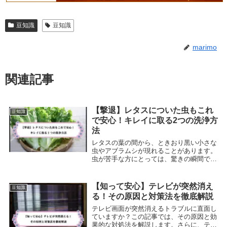
豆知識
豆知識
marimo
関連記事
【撃退】レタスについた虫もこれ
豆知識
で安心！キレイに取る2つの洗浄方
法
レタスの葉の間から、ときおり黒い小さな
虫やアブラムシが現れることがあります。
虫が苦手な方にとっては、驚きの瞬間であ
ることも少なくありません。この記事で
は、レタスやサニーレタスに付着した虫を
効果的に洗い流す方法や、安全性について
【知って安心】テレビが突然消え
豆知識
詳しく解説しま...
る！その原因と対策法を徹底解説
テレビ画面が突然消えるトラブルに直面し
ていますか？この記事では、その原因と効
果的な対処法を解説します。さらに、テレ