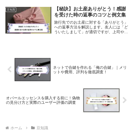
います。ただ非通知着信拒否の設定を活用
すれば、重要な電話だけを受け取ることが
【秘訣】お土産ありがとう！感謝
豆知識
可能です。ま...
を受けた時の返事のコツと例文集
旅行先でのお土産に対する「ありがとう」
への返事方法を解説します。友人には「ど
ういたしまして」が適切ですが、上司や先
輩には控えめな言葉選びが必要です。参考
にしてください。
ネットで合鍵を作れる「俺の合鍵」｜メリ
ットや費用、評判を徹底調査！
オパールエッセンスを購入する前に！偽物
の見分け方と実際のユーザー評価の調査
ホーム
豆知識