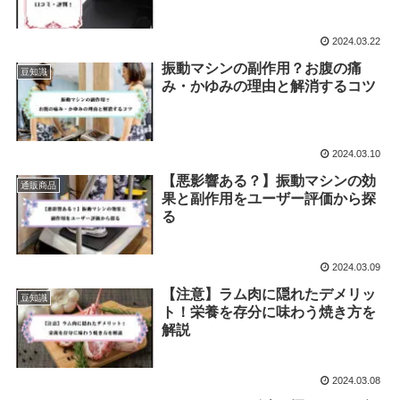
2024.03.22
振動マシンの副作用？お腹の痛
豆知識
み・かゆみの理由と解消するコツ
2024.03.10
【悪影響ある？】振動マシンの効
通販商品
果と副作用をユーザー評価から探
る
2024.03.09
【注意】ラム肉に隠れたデメリッ
豆知識
ト！栄養を存分に味わう焼き方を
解説
2024.03.08