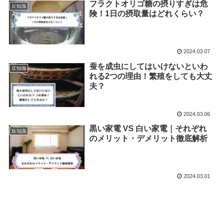
フラクトオリゴ糖の摂りすぎは危
豆知識
険！1日の摂取量はどれくらい？
2024.03.07
蚕を成虫にしてはいけないといわ
豆知識
れる2つの理由！繁殖をしても大丈
夫？
2024.03.06
黒い家電 VS 白い家電｜それぞれ
豆知識
のメリット・デメリット徹底解析
2024.03.01