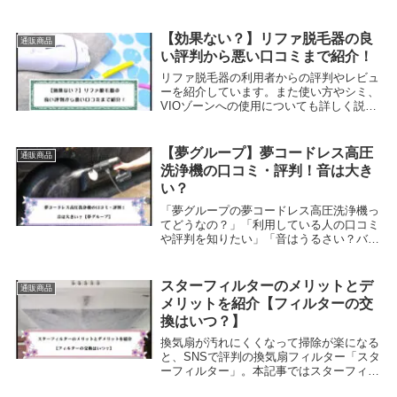
【効果ない？】リファ脱毛器の良
通販商品
い評判から悪い口コミまで紹介！
リファ脱毛器の利用者からの評判やレビュ
ーを紹介しています。また使い方やシミ、
VIOゾーンへの使用についても詳しく説明
します。リファ脱毛器に対する良い評価
は、使用時の痛みが少ないことや肌の状態
が改善されると好評でした。一方で悪い評
【夢グループ】夢コードレス高圧
通販商品
価としては、...
洗浄機の口コミ・評判！音は大き
い？
「夢グループの夢コードレス高圧洗浄機っ
てどうなの？」「利用している人の口コミ
や評判を知りたい」「音はうるさい？バッ
テリー持ちはいい？」通販番組やテレビ
CMでよく目にする夢グループの夢コード
レス高圧洗浄機。まりも水道や電源を探す
スターフィルターのメリットとデ
通販商品
必要もなく、利...
メリットを紹介【フィルターの交
換はいつ？】
換気扇が汚れにくくなって掃除が楽になる
と、SNSで評判の換気扇フィルター「スタ
ーフィルター」。本記事ではスターフィル
ターのメリットとデメリットをしっかりと