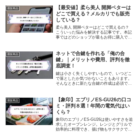
紹介します。購入を検討している方は、要
チェックです。
【最安値】柔ら美人 開脚ベターは
通販商品
どこで買える？メルカリでも販売
している？
柔ら美人 開脚ベターはどこで買えるの？
こういった悩みを解決する記事です。本記
事ではどのショップが最もお得に購入でき
るのか詳しく解説します。さらにメルカリ
での購入できるかについても触れますの
で、さらにメルカリでの購入できるかにつ
ネットで合鍵を作れる「俺の合
通販商品
いても触れます
鍵」｜メリットや費用、評判を徹
底調査！
鍵は小さく失くしやすいもので、いつどこ
で落としたか気づかないこともあります。
そんなときに新たな合鍵の作成は必須で
す。まりもしかし忙しい日常では訪れる時
間がなかったり、そもそも出向くのが面倒
な場合もありますね。そんなときに役立つ
【象印】エブリノES-GU26の口コ
通販商品
のが、「俺の合...
ミ・評判８選！年間の電気代はい
くら？
象印のエブリノES-GU26は使いやすさを追
求したオーブンレンジ。レンジとグリルで
効率的に料理でき、揚げ物もサクサクでき
ます。本記事ではES-GU26の良い口コミか