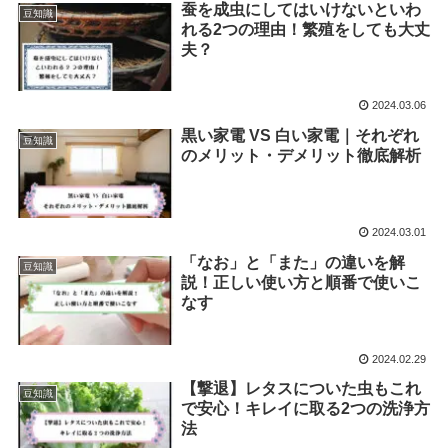
蚕を成虫にしてはいけないといわ
豆知識
れる2つの理由！繁殖をしても大丈
夫？
2024.03.06
黒い家電 VS 白い家電｜それぞれ
豆知識
のメリット・デメリット徹底解析
2024.03.01
「なお」と「また」の違いを解
豆知識
説！正しい使い方と順番で使いこ
なす
2024.02.29
【撃退】レタスについた虫もこれ
豆知識
で安心！キレイに取る2つの洗浄方
法