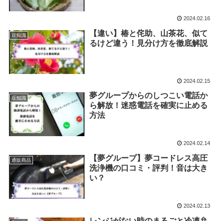
2024.02.16
【違い】椿と侘助、山茶花、似て
豆知識
るけど違う！見分け方を徹底解説
2024.02.15
夢グループからのしつこい電話か
豆知識
ら解放！迷惑電話を確実に止める
方法
2024.02.14
【夢グループ】夢コードレス高圧
通販商品
洗浄機の口コミ・評判！音は大き
い？
2024.02.13
レンジがない時のまるごと冷凍弁