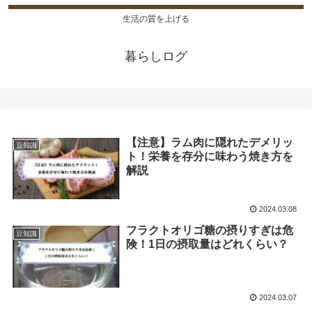
生活の質を上げる
暮らしログ
【注意】ラム肉に隠れたデメリッ
豆知識
ト！栄養を存分に味わう焼き方を
解説
2024.03.08
フラクトオリゴ糖の摂りすぎは危
豆知識
険！1日の摂取量はどれくらい？
2024.03.07