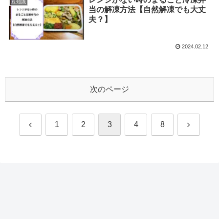
豆知識
当の解凍方法【自然解凍でも大丈
夫？】
2024.02.12
次のページ
前
次
1
2
3
4
8
へ
へ