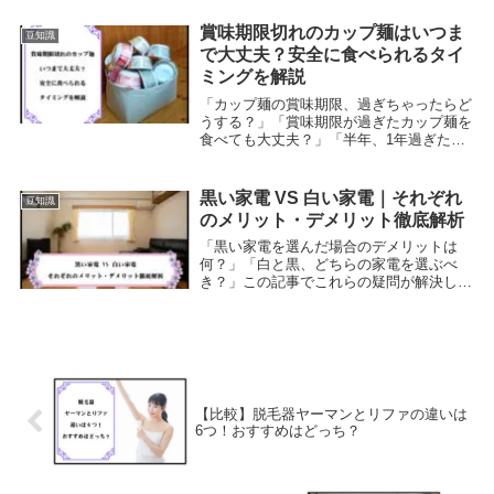
重要なポイントを明らかにします。
賞味期限切れのカップ麺はいつま
豆知識
で大丈夫？安全に食べられるタイ
ミングを解説
「カップ麺の賞味期限、過ぎちゃったらど
うする？」「賞味期限が過ぎたカップ麺を
食べても大丈夫？」「半年、1年過ぎたカ
ップ麺は食べられるのか知りたい」この記
事でそんな疑問が解決します。カップ麺の
賞味期限が過ぎてしまうと、捨てるには忍
黒い家電 VS 白い家電｜それぞれ
豆知識
びないけれど...
のメリット・デメリット徹底解析
「黒い家電を選んだ場合のデメリットは
何？」「白と黒、どちらの家電を選ぶべ
き？」この記事でこれらの疑問が解決しま
す。まりも一般的に家電製品は黒か白のど
ちらかを選ぶケースが多いですが、黒い家
電には特有のデメリットが存在します。結
論を先に言うと、...
【比較】脱毛器ヤーマンとリファの違いは
6つ！おすすめはどっち？