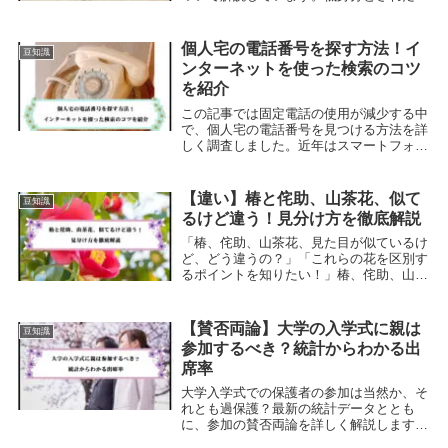
字の歴史や文化を理解することができま
す。苗字についてもっと知りたい方は、こ
の記事をお読みください。非人(ひにん)と
個人宅の電話番号を探す方法！イ
豆知識
穢多(えた)...
ンターネットを使った検索のコツ
を紹介
この記事では固定電話の使用が減少する中
で、個人宅の電話番号を見つける方法を詳
しく調査しました。近年はスマートフォン
の普及により、多くの家庭が固定電話を使
わなくなっています。しかし緊急時には、
やはり固定電話が重要になることがありま
【違い】椿と侘助、山茶花、似て
豆知識
す。まりも結...
るけど違う！見分け方を徹底解説
「椿、侘助、山茶花、見た目が似ているけ
ど、どう違うの？」「これらの花を区別す
るポイントを知りたい！」椿、侘助、山茶
花はどれもツバキ科に属し、非常に似てい
ますが、実はそれぞれに独特の特徴があり
ます。まりもこれらの花を一見しただけで
【賛否両論】大学の入学式に親は
豆知識
は、違いが分...
参加するべき？統計からわかる出
席率
大学入学式での保護者の参加は当然か、そ
れとも過保護？最新の統計データととも
に、参加の賛否両論を詳しく解説します。
新生活を迎える学生とその家族にとっての